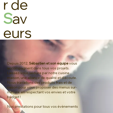
r de
S
av
eurs
Depuis 2012,
Sébastien et son équipe
vous
accompagnent dans tous vos projets.
Laissez-vous séduire par notre cuisine
maison, une alliance de qualité et d'écoute.
Nous travaillons des produits frais et de
saison pour vous proposer des menus sur-
mesure, en respectant vos envies et votre
budget !
Nos prestations pour tous vos évènements
: