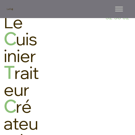
Le Fidji
Tel. 02 40
Le
32 36 02
C
uis
inier
T
rait
eur
C
ré
ateu